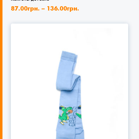
87.00
грн.
–
136.00
грн.