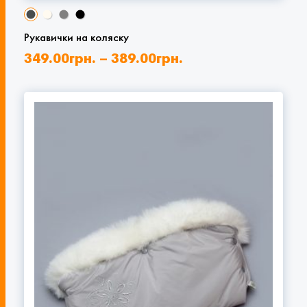
Рукавички на коляску
349.00
грн.
–
389.00
грн.