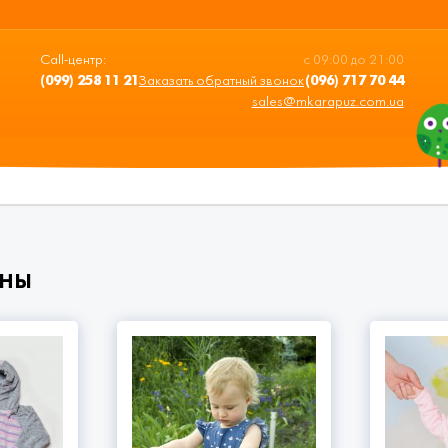
Call-центр:
с 09:00 до 21:00
(099) 258 11 21
Заказать обратный звонок
(096) 717 70 44
sales@mkarapuz.com.ua
ны