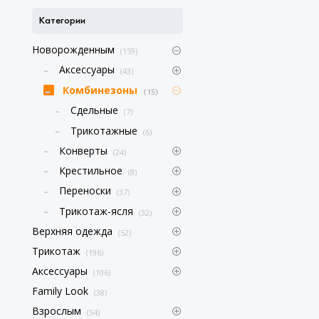
Категории
Новорожденным
(159)
Аксессуары
(43)
Комбинезоны
(15)
Сдельные
(7)
Трикотажные
(6)
Конверты
(24)
Крестильное
(8)
Переноски
(37)
Трикотаж-ясля
(32)
Верхняя одежда
(52)
Трикотаж
(196)
Аксессуары
(106)
Family Look
(38)
Взрослым
(54)