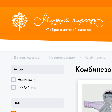
Фабрика детской одежды
Детская одежда
>
Новорожденным
>
Комбинезоны
Комбинезо
Акции
Новинка
(8)
Скидка
(48)
Пол