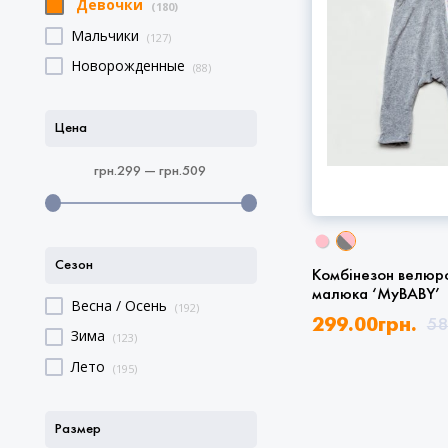
Девочки
(180)
Мальчики
(127)
Новорожденные
(88)
Цена
грн.299 — грн.509
Сезон
Комбінезон велюр
малюка ‘MyBABY’
Весна / Осень
(192)
299.00
грн.
58
Зима
(123)
Лето
(195)
Размер