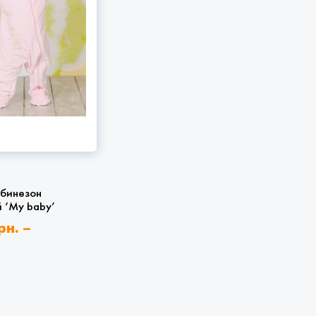
бинезон
 ‘My baby’
рн.
–
рн.