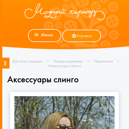
Меню
Корзина
Детская одежда
>
Новорожденным
>
Переноски
>
Аксессуары слинго
Аксессуары слинго