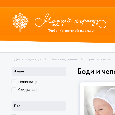
Фабрика детской одежды
Детская одежда
>
Новорожденным
>
Трикотаж-ясля
Боди и чел
Акции
Новинка
(8)
Скидка
(48)
Пол