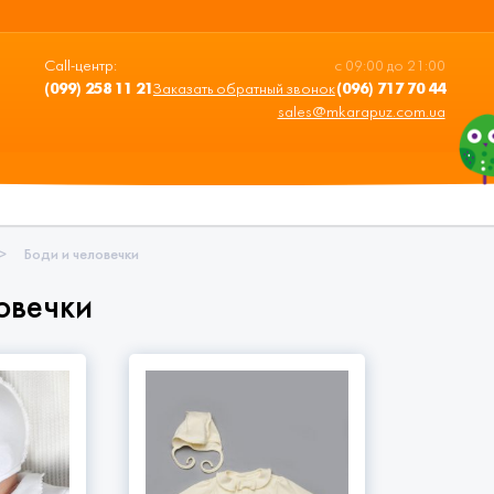
Call-центр:
с 09:00 до 21:00
(099) 258 11 21
Заказать обратный звонок
(096) 717 70 44
sales@mkarapuz.com.ua
>
Боди и человечки
овечки