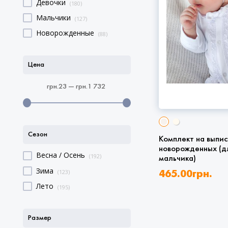
Девочки
(180)
Мальчики
(127)
Новорожденные
(88)
Цена
грн.23 — грн.1 732
Сезон
Комплект на выпис
новорожденных (д
Весна / Осень
(192)
мальчика)
Зима
(123)
465.00
грн.
Лето
(195)
Размер