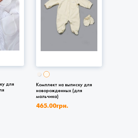
ку для
Комплект на выписку для
ля
новорожденных (для
мальчика)
465.00
грн.