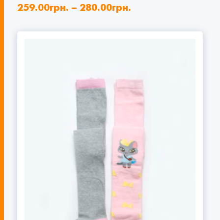
259.00
грн.
–
280.00
грн.