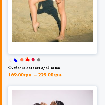
Футболка детская д/дLike me
169.00
грн.
–
229.00
грн.