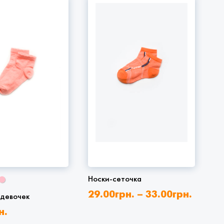
Носки-сеточка
29.00
грн.
–
33.00
грн.
 девочек
н.