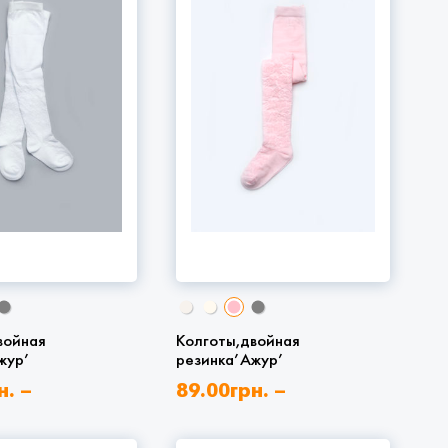
войная
Колготы,двойная
жур’
резинка’Ажур’
н.
–
89.00
грн.
–
рн.
169.00
грн.