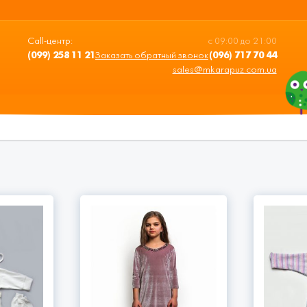
Call-центр:
с 09:00 до 21:00
(099) 258 11 21
Заказать обратный звонок
(096) 717 70 44
sales@mkarapuz.com.ua