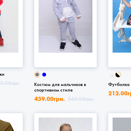
ки
5.00
грн.
Костюм для мальчиков в
Футболка 
спортивном стиле
212.00
г
459.00
грн.
560.00
грн.