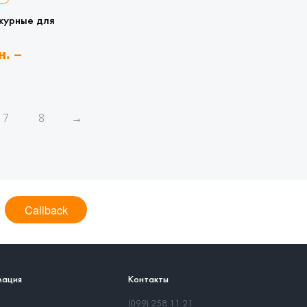
журные для
н.
–
рн.
7
8
→
Callback
ация
Контакты
(099) 258 11 21