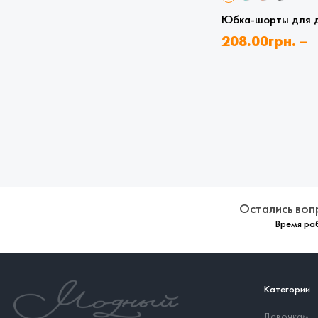
Юбка-шорты для 
208.00
грн.
–
335.00
грн.
Остались воп
Время раб
Категории
Девочкам