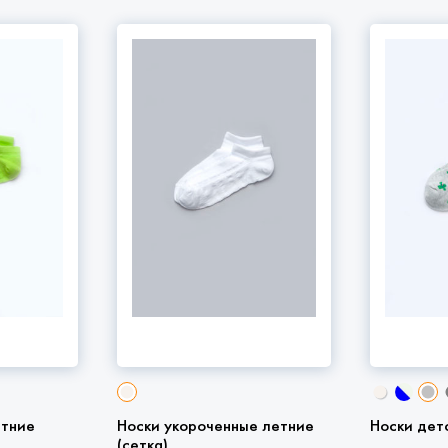
етние
Носки укороченные летние
Носки дет
(сетка)