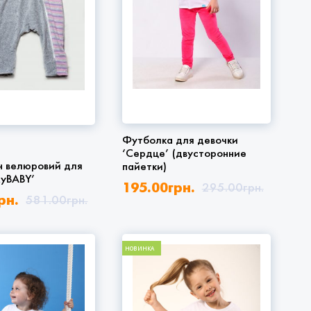
Футболка для девочки
‘Сердце’ (двусторонние
н велюровий для
пайетки)
yBABY’
195.00
грн.
295.00
грн.
рн.
581.00
грн.
НОВИНКА