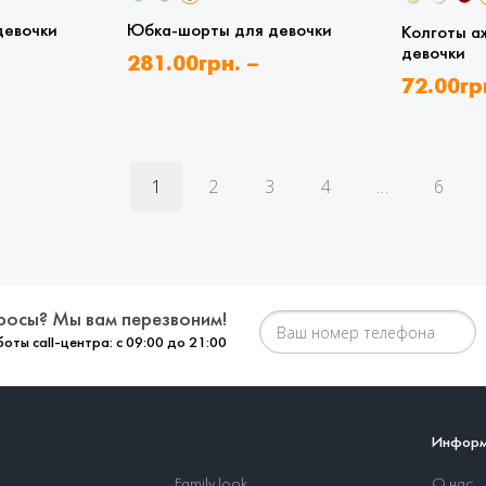
девочки
Юбка-шорты для девочки
Колготы а
девочки
281.00
грн.
–
72.00
гр
335.00
грн.
108.00
г
1
2
3
4
…
6
росы? Мы вам перезвоним!
оты call-центра: с 09:00 до 21:00
Информ
Family look
О нас