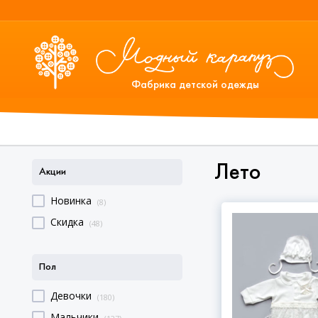
Фабрика детской одежды
Лето
Акции
Новинка
(8)
Скидка
(48)
Пол
Девочки
(180)
Мальчики