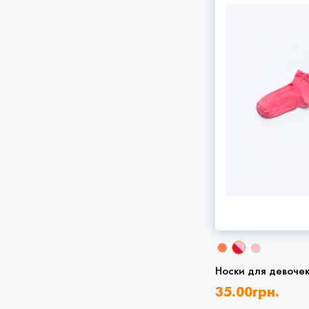
Носки для девоче
35.00
грн.