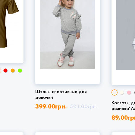
я
Штаны спортивные для
девочки
Колготы,д
399.00
грн.
501.00
грн.
резинка’А
89.00
гр
159.00
г