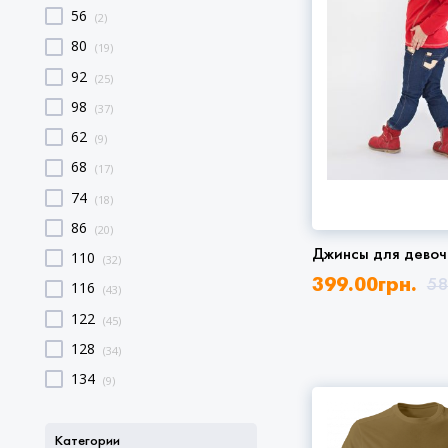
56
(2)
80
(19)
92
(25)
98
(37)
62
(9)
68
(17)
74
(18)
86
(20)
Джинсы для девоч
110
(32)
399.00
грн.
58
116
(43)
122
(45)
128
(34)
134
(9)
Категории