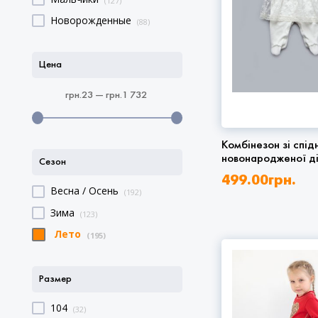
(127)
Новорожденные
(88)
Цена
грн.23 — грн.1 732
Комбінезон зі спі
новонародженої д
Сезон
499.00
грн.
Весна / Осень
(192)
Зима
(123)
Лето
(195)
Размер
104
(32)