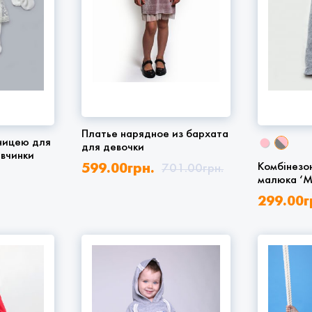
Платье нарядное из бархата
дницею для
для девочки
івчинки
Комбінезо
599.00
грн.
701.00
грн.
малюка ‘M
299.00
г