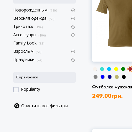
Новорожденным
(159)
Верхняя одежда
(52)
Трикотаж
(196)
Аксессуары
(106)
Family Look
(38)
Взрослым
(54)
Праздники
(24)
Сортировка
Футболка мужска
Popularity
249.00
грн.
Очистить все фильтры