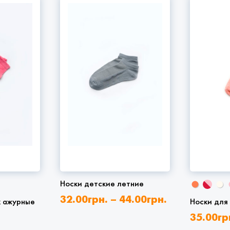
Носки детские летние
32.00
грн.
–
44.00
грн.
к ажурные
Носки для
35.00
гр