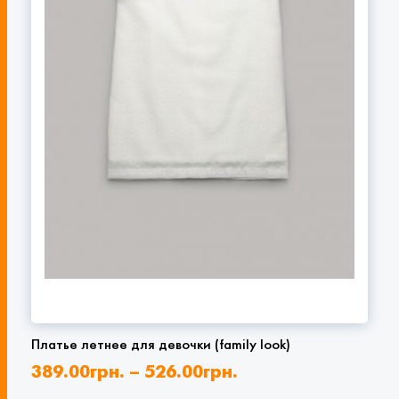
Платье летнее для девочки (family look)
389.00
грн.
–
526.00
грн.