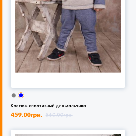
Костюм спортивный для мальчика
459.00
грн.
560.00
грн.