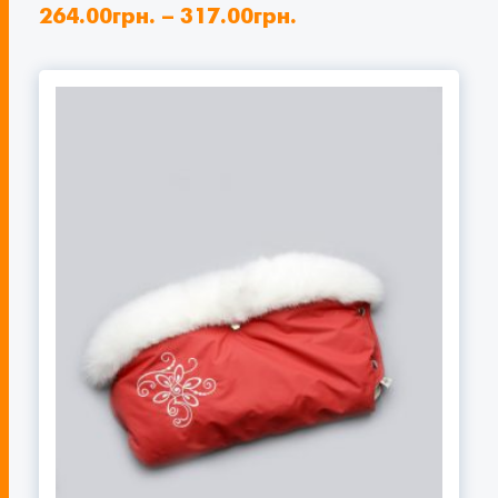
264.00
грн.
–
317.00
грн.