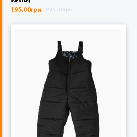
пайетки)
195.00
грн.
295.00
грн.