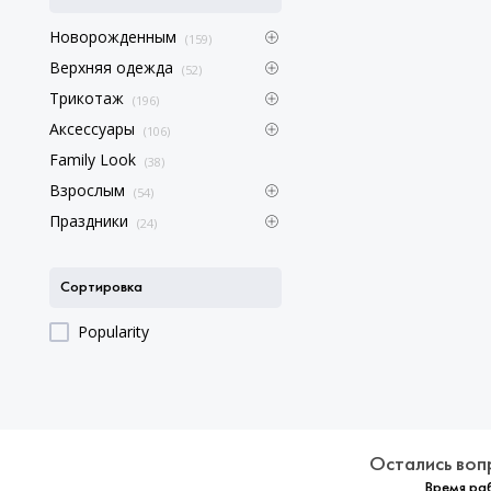
Новорожденным
(159)
Верхняя одежда
(52)
Трикотаж
(196)
Аксессуары
(106)
Family Look
(38)
Взрослым
(54)
Праздники
(24)
Сортировка
Popularity
Остались воп
Время раб