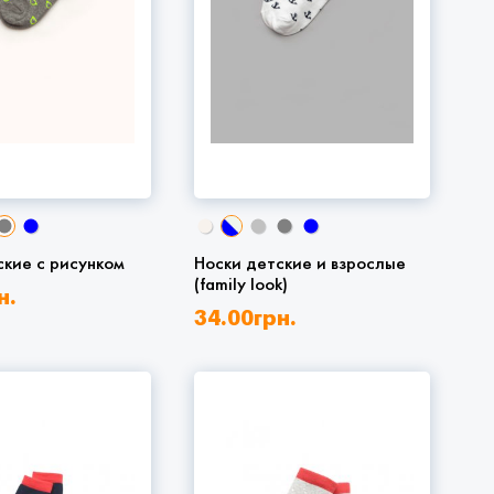
ские с рисунком
Носки детские и взрослые
(family look)
н.
34.00
грн.