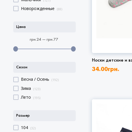
(127)
Новорожденные
(88)
Цена
грн.24 — грн.77
Носки детские и в
Сезон
34.00
грн.
Весна / Осень
(192)
Зима
(123)
Лето
(195)
Размер
104
(32)