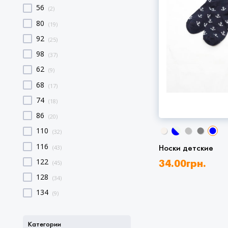
56
(2)
80
(19)
92
(25)
98
(37)
62
(9)
68
(17)
74
(18)
86
(20)
110
(32)
116
(43)
Носки детские
122
(45)
34.00
грн.
128
(34)
134
(9)
Категории