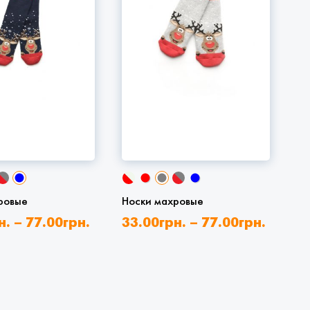
ровые
Носки махровые
н.
–
77.00
грн.
33.00
грн.
–
77.00
грн.