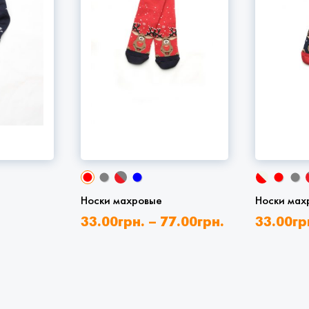
Носки махровые
Носки мах
33.00
грн.
–
77.00
грн.
33.00
гр