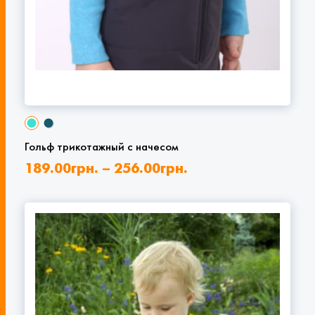
Гольф трикотажный с начесом
189.00
грн.
–
256.00
грн.