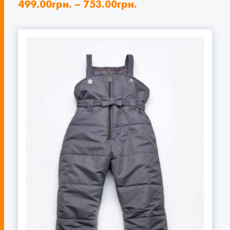
499.00
грн.
–
753.00
грн.