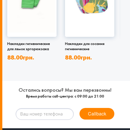
Накладки гигиенические
Накладки для сосания
Нак
для лямок эргорюкзака
гигиенические
гиг
88.00
грн.
88.00
грн.
88
Остались вопросы? Мы вам перезвоним!
Время работы call-центра: с 09:00 до 21:00
Callback