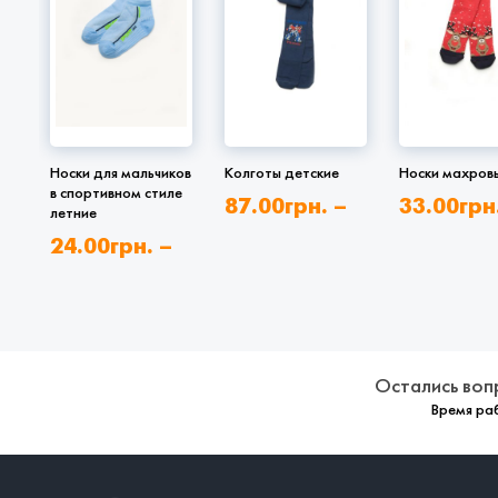
Носки для мальчиков
Колготы детские
Носки махров
в спортивном стиле
87.00
грн.
–
33.00
грн
летние
102.00
грн.
77.00
грн
24.00
грн.
–
27.00
грн.
Остались воп
Время раб