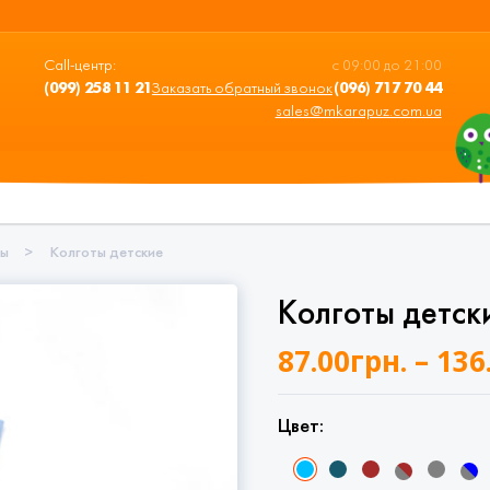
Call-центр:
с 09:00 до 21:00
(099) 258 11 21
Заказать обратный звонок
(096) 717 70 44
sales@mkarapuz.com.ua
ты
>
Колготы детские
Колготы детск
87.00
грн.
–
136
Цвет: