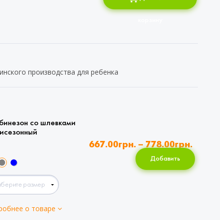
корзину
инского производства для ребенка
бинезон со шлевками
исезонный
667.00
грн.
–
778.00
грн.
Добавить
робнее о товаре