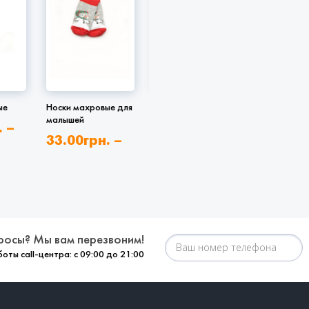
ые
Носки махровые для
Носки махровые
Носки для
малышей
маленьких
.
–
32.00
грн.
–
33.00
грн.
–
35.00
г
.
49.00
грн.
77.00
грн.
48.00
г
росы? Мы вам перезвоним!
оты call-центра: с 09:00 до 21:00