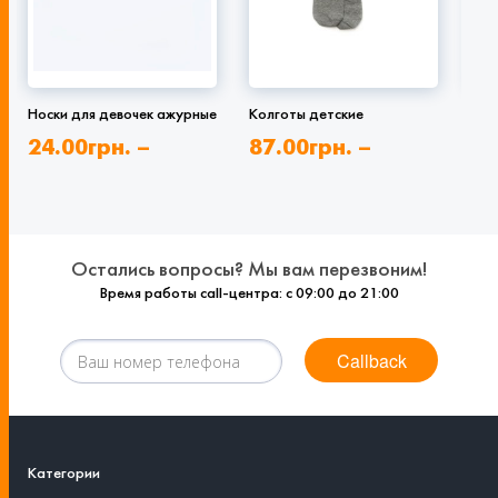
Носки для девочек ажурные
Колготы детские
Нос
спо
24.00
грн.
–
87.00
грн.
–
24
48.00
грн.
136.00
грн.
27
Остались вопросы? Мы вам перезвоним!
Время работы call-центра: с 09:00 до 21:00
Callback
Категории