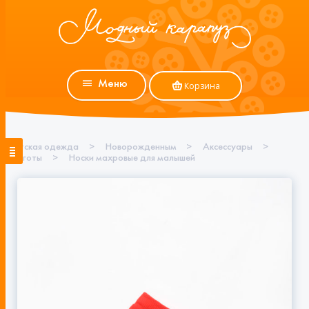
Меню
Корзина
Детская одежда
>
Новорожденным
>
Аксессуары
>
Колготы
>
Носки махровые для малышей