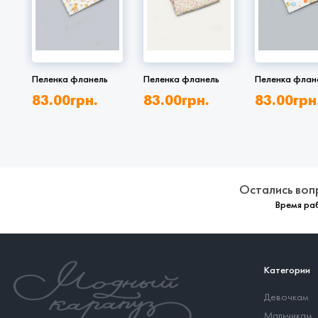
Пеленка фланель
Пеленка фланель
Пеленка флан
83.00
грн.
83.00
грн.
83.00
грн
Остались воп
Время раб
Категории
Девочкам
Мальчикам