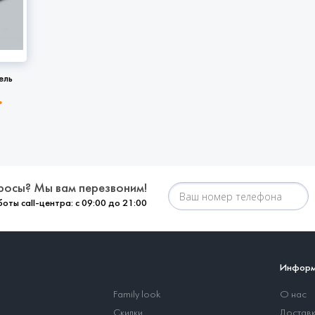
ель
.
росы? Мы вам перезвоним!
оты call-центра: с 09:00 до 21:00
Информ
Family look
О нас
Скидки
Доставк