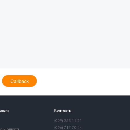
Callback
ация
Контакты
(099) 258 11 21
(096) 717 70 44
а и оплата