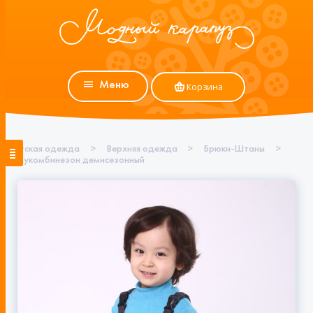
Меню
Корзина
Детская одежда
>
Верхняя одежда
>
Брюки-Штаны
>
Полукомбинезон демисезонный