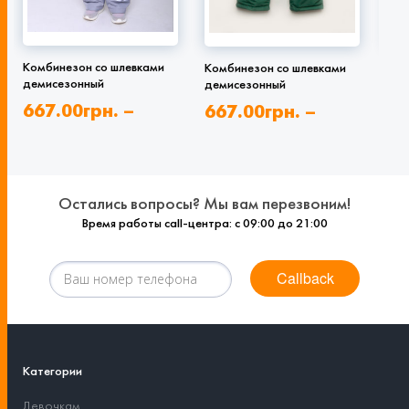
Комбинезон со шлевками
Комбинезон со шлевками
Пол
демисезонный
демисезонный
бре
667.00
грн.
–
667.00
грн.
–
88
778.00
грн.
778.00
грн.
92
Остались вопросы? Мы вам перезвоним!
Время работы call-центра: с 09:00 до 21:00
Callback
Категории
Девочкам