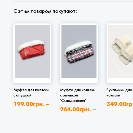
С этим товаром покупают:
Муфта для коляски
Муфта для коляски
Рукавички для
с опушкой
с опушкой
коляски
‘Скандинавия’
199.00
грн.
–
349.00
гр
264.00
грн.
–
319.00
грн.
389.00
гр
317.00
грн.