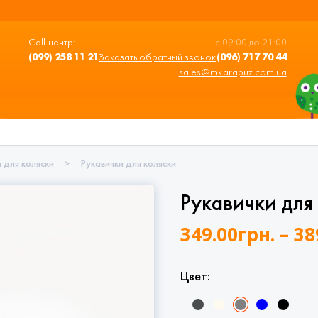
Call-центр:
с 09:00 до 21:00
(099) 258 11 21
Заказать обратный звонок
(096) 717 70 44
sales@mkarapuz.com.ua
для коляски
>
Рукавички для коляски
Рукавички для
349.00
грн.
–
38
Цвет: