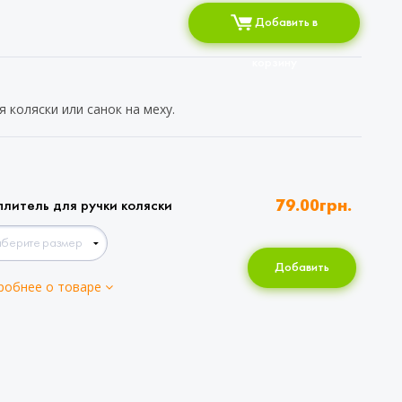
Добавить в
корзину
 коляски или санок на меху.
плитель для ручки коляски
79.00
грн.
Добавить
робнее о товаре