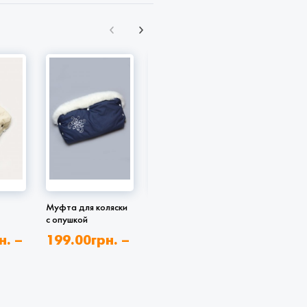
Муфта для коляски
Рукавицы для
Муфта для
с опушкой
коляски
с опушкой
н.
–
199.00
грн.
–
209.00
379.00
грн.
н.
264.00
грн.
344.00
грн.
319.00