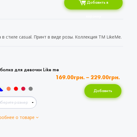
Добавить в
корзину
в стиле casual. Принт в виде розы. Коллекция ТМ LikeMe.
болка для девочки Like me
169.00
грн.
–
229.00
грн.
Добавить
робнее о товаре