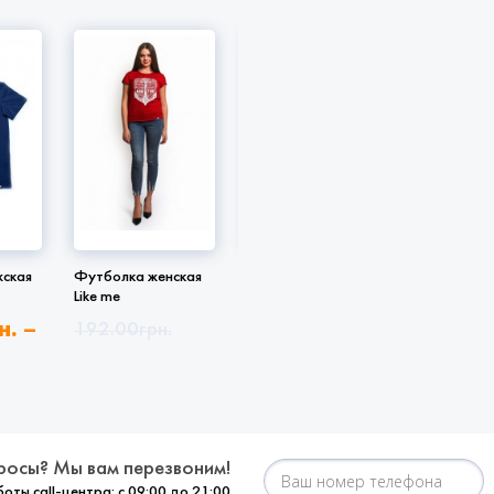
ская
Футболка женская
Футболка детская
Футболка 
Like me
для мальчика Like me
мальчика L
н.
–
192.00
грн.
148.00
грн.
148.00
г
н.
119.00
грн.
99.00
грн.
99.00
г
росы? Мы вам перезвоним!
оты call-центра: с 09:00 до 21:00