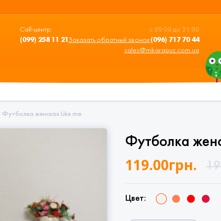
Call-центр:
с 09:00 до 21:00
(099) 258 11 21
Заказать обратный звонок
(096) 717 70 44
sales@mkarapuz.com.ua
Футболка женская Like me
Футболка женс
119.00
грн.
19
Цвет: