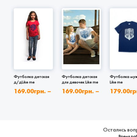
Футболка детская
Футболка детская
Футболка муж
д/дLike me
для девочек Like me
Like me
169.00
грн.
–
169.00
грн.
–
179.00
гр
229.00
грн.
229.00
грн.
189.00
гр
Остались воп
Время раб