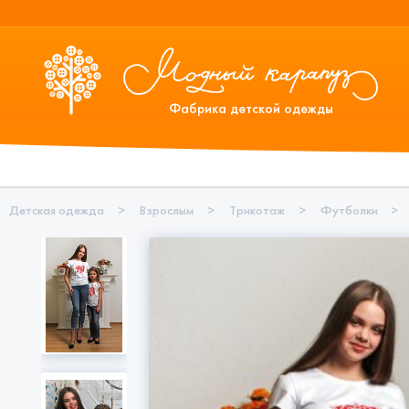
Фабрика детской одежды
Детская одежда
>
Взрослым
>
Трикотаж
>
Футболки
>