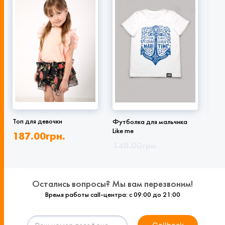
Топ для девочки
Футболка для мальчика
Фут
Like me
‘Ми
187.00
грн.
13
148.00
грн.
99.00
грн.
18
Остались вопросы? Мы вам перезвоним!
Время работы call-центра: с 09:00 до 21:00