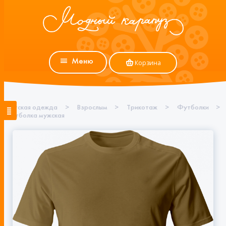
Меню
Корзина
Детская одежда
>
Взрослым
>
Трикотаж
>
Футболки
>
Футболка мужская