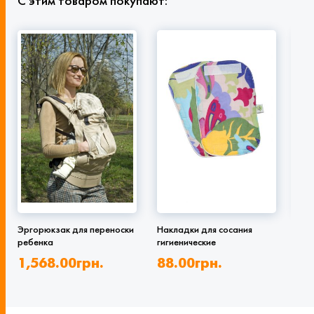
С этим товаром покупают:
Эргорюкзак для переноски
Накладки для сосания
Нак
ребенка
гигиенические
гиг
1,568.00
грн.
88.00
грн.
88