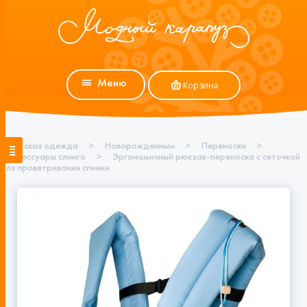
Меню
Корзина
Детская одежда
>
Новорожденным
>
Переноски
>
Аксессуары слинго
>
Эргономичный рюкзак-переноска с сеточкой
для проветривания спинки