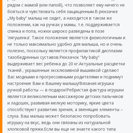
рядом с мамой (или папой), что позволяет ему ничего не
бояться и чувствовать себя защищенным.В рюкзачке
„My baby” малыш не сидит, а находится в таком же
положении, как на ручках у мамы, т.е. поддерживается
спинка и попа, ножки широко разведены в позе
‘лягушенка’. Такое положение является физиологичным и
не только максимально удобно для малыша, но и очень
полезно, поскольку является профилактикой дисплазии
тазобедренных суставов.Рюкзачок “My baby”
выдерживает вес ребенка до 20 кг.Актуальные расцветки
тканей , украшенные эксклюзивной вышивкой сделают
Вас модными и прогрессивными родителями и поднимут
настроение Вам и Вашему малышу!Вязаная игрушка
ручной работы — в подарок!Ребристая фактура игрушки
является великолепным массажером детских пальчиков
и ладошек, развивая мелкую моторику, яркие цвета
способствуют развитию зрения, а звенящие элементы –
слуха. Ваш малыш может безопасно попробовать
игрушку на вкус, ведь они связаны из натуральной
хлопковой пряжи.Если вы еще не знаете какого типа