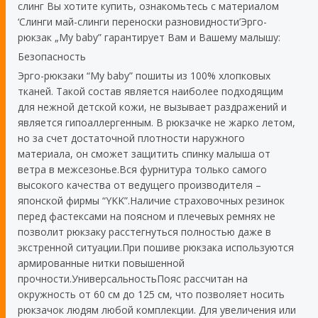
слинг Вы хотите купить, ознакомьтесь с материалом
‘Слинги май-слинги переноски разновидности’Эрго-
рюкзак „My baby” гарантирует Вам и Вашему малышу:
Безопасность
Эрго-рюкзаки “My baby” пошиты из 100% хлопковых
тканей. Такой состав является наиболее подходящим
для нежной детской кожи, не вызывает раздражений и
является гипоаллергенным. В рюкзачке не жарко летом,
но за счет достаточной плотности наружного
материала, он сможет защитить спинку малыша от
ветра в межсезонье.Вся фурнитура только самого
высокого качества от ведущего производителя –
японской фирмы “YKK”.Наличие страховочных резинок
перед фастексами на поясном и плечевых ремнях не
позволит рюкзаку расстегнуться полностью даже в
экстренной ситуации.При пошиве рюкзака используются
армированные нитки повышенной
прочности.УниверсальностьПояс рассчитан на
окружность от 60 см до 125 см, что позволяет носить
рюкзачок людям любой комплекции. Для увеличения или