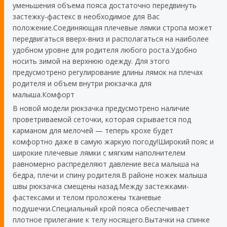
уменьшения объема пояса достаточно передвинуть
застежку-фастекс в необходимое для Вас
положение.Соединяющая плечевые лямки стропа может
передвигаться вверх-вниз и располагаться на наиболее
удобном уровне для родителя любого роста.Удобно
носить зимой на верхнюю одежду. Для этого
предусмотрено регулирование длины лямок на плечах
родителя и объем внутри рюкзачка для
малыша.Комфорт
В новой модели рюкзачка предусмотрено наличие
проветриваемой сеточки, которая скрывается под
карманом для мелочей — теперь крохе будет
комфортно даже в самую жаркую погоду!Широкий пояс и
широкие плечевые лямки с мягким наполнителем
равномерно распределяют давление веса малыша на
бедра, плечи и спину родителя.В районе ножек малыша
швы рюкзачка смещены назад.Между застежками-
фастексами и телом проложены тканевые
подушечки.Специальный крой пояса обеспечивает
плотное прилегание к телу носящего.Вытачки на спинке