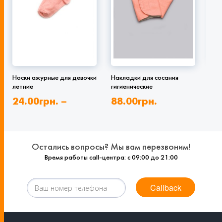
Лос
Носки ажурные для девочки
Накладки для сосания
вел
летние
гигиенические
15
24.00
грн.
–
88.00
грн.
21
48.00
грн.
Остались вопросы? Мы вам перезвоним!
Время работы call-центра: с 09:00 до 21:00
Callback