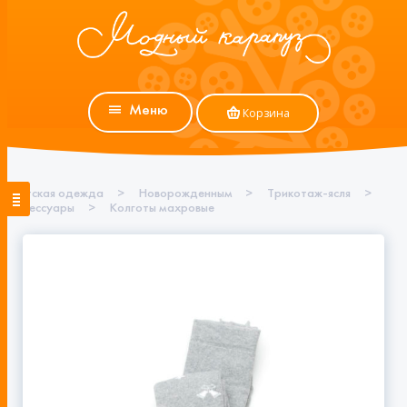
Меню
Корзина
Детская одежда
>
Новорожденным
>
Трикотаж-ясля
>
Аксессуары
>
Колготы махровые